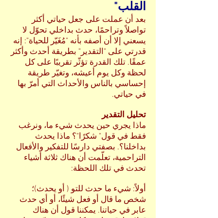
القلب"
بعد أن عملت على جعل حياتي أكثر
تواصلاً وتراحمًا، حدث بداخلي تحوّل لا
يسعني إلا أن أصفه بأنه "مُغَيّر للحياة": إنه
قدرتي على "التقدير" بطريقة أحدث وأكثر
عمقًا. تلك القدرة تؤثّر تقريبًا على كل
لحظة وكل يوم أعيشه، وتغيّر طريقة
إحساسي بالناس والأحداث التي أمرّ بها
في حياتي.
تحليل التقدير
ماذا يجري حين يحدث شيء ما، ونرغب
فقط في قول" شكرًا"؟ ماذا يحدث
بداخلنا؟. بصفتي دارسًا للتفكير والأفعال
التراحمية، تعلّمت أن هناك ثلاثة أشياء
تحدث في تلك اللحظة:
أولاً: شيء ما حدث للتو ( أو يحدث)؛
شخص ما قال أو فعل شيئًا، أو أي حدث
عابر في حياتنا. يمكننا قول أن هناك