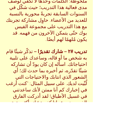
ملحوظة: الكلمات وحدها لا تكفي لوصف
مدى فعالية هذا التدريب؛ حيث شكّل في
السنوات السابقة تجربةً محورية بالنسبة
للعديد من الأعضاء. حاوِل مشاركة تجربتك
مع هذا التدريب على مجموعة الفيس
بوك حتّى يتمكن الآخرون من فهمه. قد
يكون مُلهمًا لهم أيضًا.
تدريب #٢ – شارك تقديرًا –
تذكّر شيئًا قام
به شخص ما أو قاله، وساعدك على تلبية
احتياجاتك. اسأله إن كان يودّ أن تشاركه
شيئًا تقدّره، ثم أخبره بما حدث لك؛ أي
الشعور الذي انتابك والاحتياجات التي
لُبِّيت لديك. على سبيل المثال: "كنت أرغب
في إخبارك كم أنا ممتن لأنك ساعدتني
في غسيل الأطباق! لقد أدركت الفارق
الذي يصنعه عملنا كفريق؛ إنه أكثر متعة،
ناهيك عن مدى السرعة التي يتمّ بها حين
نتكلّم مع بعضنا أيضًا. شكرًا". مرة أخرى،
حاول مشاركة تجربتك مع هذا التدريب
على مجموعة الفيس بوك.