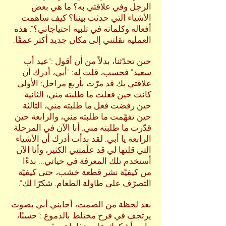
الرجل وفي علاقتي به؟ ما هي بعض
الأشياء التي حدثت بيننا؟ كيف ساهمت
أفعاله وكلماته في تلبية احتياجاتي؟". هذه
العملية نقلتني إلى مكان جديد أكثر عمقًا.
حين تحدّثنا، بدلاً من أن أقول :"عيد أب
سعيد" فحسب، قلت له: "أبي، أدرك أن
علاقتي بك قد مرّت بأربع مراحل: الأولى
كانت حين فعلت ما طلبته مني، الثانية
حين رفضت فعل ما طلبته مني، الثالثة
حين تفهّمت ما طلبته مني، والرابعة حين
قدّرت ما طلبته مني. أنا الآن في المرحلة
الرابعة يا أبي. لقد بدأت أدرك أن الأشياء
التي قلتها لي قد علّمتني الكثير، وأنا الآن
أستخدم تلك المعرفة في حياتي... بدءًا
من كيفيّة نشر قطعة خشب، حتى كيفيّة
التصرّف على طاولة الطعام. شكرًا لك".
بعد لحظة من الصمت، أجابني أبي بصوت
يرتجف في فرح مختلط بالدموع :"حسنًا،