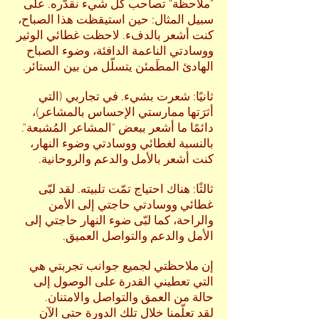
"ملاحظة" تصاحب كل شيء نقدّره. على
سبيل المثال: حين استيقظت هذا الصباح،
كنت أشعر بالدفء. لاحظت غطائي الوثير
ووسادتي الناعمة الدافئة، وضوء الصباح
الهادئ المطَمئن يتسلّل من بين الستائر.
ثانيًا: شعرت بشيء. في تجاربي (التي
أثرَتها ممارستي الإحساس بالمشاعر)،
دائمًا ما أشعر ببعض "المشاعر المُشبعة".
بالنسبة لغطائي ووسادتي وضوء النهار،
كنت أشعر بالأمل والدعم والروحانية.
ثالثًا: هناك احتياج تمّت تلبيته. لقد لبّى
غطائي ووسادتي حاجتي إلى الأمن
والراحة، كما لبّى ضوء النهار حاجتي إلى
الأمل والدعم والتواصل العميق.
إن ملاحظتي لجميع جوانب تجربتي هي
التي تعطيني القدرة على الوصول إلى
حالة من العمق والتواصل والامتنان.
لقد تعلّمنا خلال تلك الدورة حتى الآن