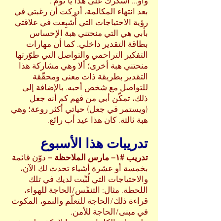
واو... أشكرك على هذا يا توم".
بعد انتهاء المكالمة، أدركت أن رغبتي في
رؤية الاحتياجات التي أُشبِعت في علاقتي
بأبي هي التي منحتني هبة الإحساس
بطاقة التقدير داخلي. كما أن مهارات
التفكير التراحمي والتواصل التي طوّرتها
منحتني هبة أخرى؛ ألا وهي مشاركة هذا
التقدير بطريقة ذات معنى ومحقّقة
للتواصل مع شخص أحبه. بالإضافة إلى
ذلك، تمكّن أبي من فهم كم أنه جعل
(ويستمر في جعل) حياتي أكثر روعة؛ وهي
هبة ثالثة. كان هذا عيد أب رائع.
تدريبات هذا الأسبوع
تدريب #١– مارس الملاحظة –
دوّن قائمة
بخمسة أو عشرة أشياء تحدث لك الآن،
والاحتياجات التي لُبِّيت لديك في تلك
اللحظة. مثال: التنفّس/الحاجة للهواء،
قراءة ذلك/الحاجة للتعلّم والنمو، المكوث
في مبنى/الحاجة للأمن.