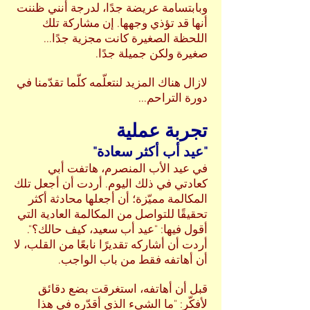
وبابتسامة عريضة جدًا، لدرجة أنني ظننت
أنها قد تؤذي وجهها. إن مشاركة تلك
اللحظة الصغيرة كانت مجزية جدًا...
صغيرة ولكن جميلة جدًا.
لازال هناك المزيد لنتعلّمه كلّما تقدّمنا في
دورة التراحم...
تجربة عملية
"عيد أب أكثر سعادة"
في عيد الأب المنصرم، هاتفت أبي
كعادتي في ذلك اليوم. أردت أن أجعل تلك
المكالمة مميّزة؛ أن أجعلها محادثة أكثر
تحقيقًا للتواصل من المكالمة العادية التي
أقول فيها: "عيد أب سعيد، كيف حالك؟".
أردت أن أشاركه تقديرًا نابعًا من القلب، لا
أن أهاتفه فقط من باب الواجب.
قبل أن أهاتفه، استغرقت بضع دقائق
لأفكّر: "ما الشيء الذي أقدّره في هذا