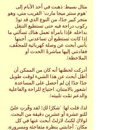
مثال بسيط: ذهبت في أحد الأيام إلى
"هوم سنتر ميجا مارت" القريب مني، وهو
متجر كبير جدًا، من النوع الذي قد تودّ
ركوب دراجة فيه حتى تستطيع التنقل
بداخله. فإذا بامرأة تعمل هناك تسألني ما
إذا كانت تستطيع أن تساعدني. أجبتها
بأنني أبحث عن وصلة كهربائية للمجفّف،
فقادتني إليها مباشرةً (الحدث أو
الملاحظة).
أدركت لحظتها أنه كان من الممكن أن
أظل أبحث عن هذا الشيء لوقت طويل
جدًا جدًا إن لم أحصل على المساعدة
(شعور بالامتنان، احتياج للراحة والفاعلية
والدعم تمّت تلبيته).
لذا، قلت لها: "شكرًا لكِ؛ لقد وفّرتِ عليّ
للتو عشرة أو عشرين دقيقة من البحث.
لولاكِ لكنتُ لازلتُ أبحث عنها في كل
مكان". أجابتني بنظرة متفاجئة ومسرورة،