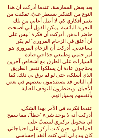
بعد بعض الممارسة، عندما أدركت أن هذا
النوع من التفكير يسيطر عليَّ، تمكنت من
تغيير أفكاري كي لا أظل أعاني من تلك
التجربة البائسة. يمكن القول أني أصبحت
حاضر الذهن. أدركت أن فكرة "ليس علي
أن أعلق في الزحام المروري" لم يكن
يساعدني. أدركت أن الزحام المروري هو
أمر حتمي وطبيعي جدًا في قيادة
السيارات على الطرق مع أشخاص آخرين
يحتاجون عادة أن يسلكوا نفس الطريق
الذي أسلكه، حتى لو لم يرق لي ذلك. كما
أن الناس قد يصطدمون ببعضهم في بعض
الأحيان، ويضطرون للتوقف للعناية
بأنفسهم وسياراتهم.
عندما فكرت في الأمر بهذا الشكل،
أدركت أنه لا يوجد شيء "خطأ"، مما سمح
لي بتحويل تركيزي لينصبّ على
احتياجاتي. حين كنت أركز على احتياجاتي،
كان يبدو لي أنني كنت أفقد إحساسي