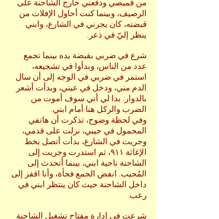
من قميصي ودفعني خارج الشاحنة على
الرصيف، وبينما كنت أحاول الإفلات من
قبضته، كان يجرني في الشارع، وابني
ينظر إليّ في ذعر.
شرع في ضربي بقبضة يده بينما تجمع
عدد من الناس، وبدأوا في تشجيعه،
استمر في ضربي في الوجه إلى أن سال
الدم مني، ودخل في عيني، وبدأت أشعر
بالدوار. بدا لي أني سوف أموت من
الضرب والركل هنا أمام ابني.
وفي لحظة وضوح، تذكرت أن هاتفي
المحمول في جيبي، نزلت على قدمي،
وجريت في الشارع، بدأت أتصل بخط
الإغاثة ٩١١، ثم استدرت وجريت إلى
الشاحنة ناحية ابني، بينما أتحدث إلى
المُجيب. انفض الجمع فجأة، وأنا اقفز إلى
داخل الشاحنة حيث كان ينتظر ابني في
رعب.
شرعت في إدارة مفتاح تشغيل الشاحنة