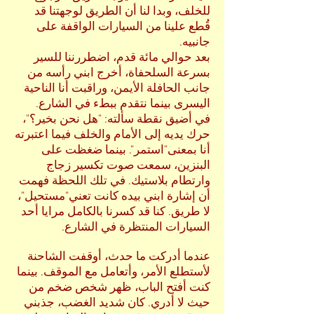
للخلف، وبدا لنا أن الطريق لوجهتنا قد
قُطع علينا من السيارات الواقفة على
جانبيه.
بعد حوالي مائة قدم، اضطررننا للسير
بسرعة السلحفاة، أخرج ابني رأسه من
جانب الحافلة الأيمن، وراقبت أنا الناحية
اليسرى بينما نتقدم ببطء في الشارع.
في أضيق نقطة سألته: "هل نحن بخير؟"،
حرك يديه إلى الأمام والخلف فيما اعتبرته
أنا بمعنى"استمر". بينما ضغظت على
البنزين، سمعت صوت تكسير زجاج
وارتطام بلاستيك. في تلك اللحظة فهمت
أن إشارة ابني بيده كانت تعني"مستحيل"،
لا طريق. كنا قد كسرنا بالكامل مرايا أحد
السيارات المنتظرة في الشارع.
عندما أدركت ما حدث، أوقفت الشاحنة
لأستطلع الأمر، وأتعامل مع الموقف. بينما
كنت أفتح الباب، ظهر شخص ضخم من
حيث لا أدري. كان شديد الغضب، جذبني