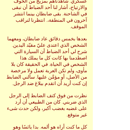
عسكري. شاهدناهم بمزيج من الخوف
والارتياح، أشار لنا أحد الضباط أن نبقى
في الشاحنة. بقى ضابطان بينما انتشر
آخرون في المنطقة،. انتظرنا لنراقب
الموقف.
بعدها بخمس دقائق عاد ضابطان، ومعهما
الشخص الذي اعتدى عليّ مقيّد اليدين.
شرح لي أحد الضباط أن السيارة التي
اصطدمنا بها كانت كل ما يملك هذا
الشخص في الحياة. في الحقيقة كان بلا
مأوى، ولم تكن العربة تعمل ولا مرخصة
من الأصل، أو مؤمَّن عليها. سألني الضابط
إن كنت أريد أن اتقدم ببلاغ ضد الرجل.
نظرت من فوق كتف الضابط إلى الرجل
الذي ضربني. كان من الطبيعي أن أرد
على غضبه بغضب أكبر، ولكن حدث شىء
غير متوقع.
كل ما كنت أراه هو ألمه. بدا يائسًا وهو