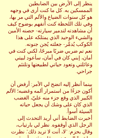
ينظر إلى الأرض بين الضابطين
الممسكين به. كل ما كنت أرى في وجهه
هو كل سنوات الضياع والألم التي مر بها،
وفي تلك اللحظة كنت أتفهم بوضوح كيف
أن مشاهدته لتدمير سيارته- حصنه الأمين
والشيء الوحيد الذي يمتلكه على هذا
الكوكب يُدمَّر- جعلته يُجن جنونه.
نعم تم ضربي ضربًا مبرحًا، لكني كنت في
أمان، إبني كان في أمان، سأعود لبيتي
وعائلتي وتعود حياتي لطبيعتها وتلتئم
جراحي.
بينما أنظر إليه اتضح لي الأمر: أرفض أن
أكون جزءًا من استمرار ألمه وغضبه؛ الألم
الكبير الذي وقع جزء منه عليّ، الغضب
الذي كان على وشك أن يجعل حياته
السيئة أسوأ.
أخبرت الضابط أني أريد التحدث إلى
الرجل الذي أوقفوه. نظر لي بارتياب،
وقال بحزم: "لا، أنت لا تريد ذلك". نظرت