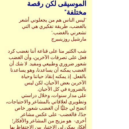
الموسيقى لكن رقصة
مختلفة
"
"ليس الناس هم من يجعلوني أشعر
بالغضب، طريقة تفكيري هي التي
تشعرني بالغضب."
مارشيل روزينبيرج
شب الكثير منا على قناعة أننا نغضب كرد
فعل على تصرفات الآخرين، وأن الغضب
شعور ضروري وطبيعي ومفيد. لا شك أن
الغضب يمكنه أن يساعدنا، وهو يساعدنا
بالفعل. إذ يمكنه إنقاذ حياتنا وحياة
الآخرين بعض الأحيان، لكن ليس
بالضرورة في كل الأحيان.
على مدار سنوات، وخلال دراستي
وتطويري لعلاقاتي بالمشاعر والاحتياجات،
اتضح لي جليًّا أن الغضب شعور خاص
جدًا، فالغضب- على عكس مشاعر
أخرى- هو مزيج من المشاعر والأفكار؛
أفكار يمكن لي الاختيار بين الاحتفاظ بها