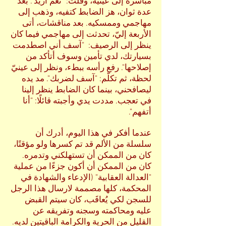
مباشرةً إلى عينيه، وقلت: "نعم أريد". بعد
عدة ثوان، هز الضابط كتفيه، وذهب إلى
مهاجمي وممسكيه. بعد مناقشات، أتى
الأربعة إليّ، تحدثت إلى مهاجمي فيما كان
ينظر إلى الرصيف: "آسف أني اصطدمت
بسيارتك، لدي تأمين وسوف أتأكد من
إصلاحها". رفع رأسه ببطء، ونظر إلى عينيّ
لحظة، ثم تكلّم: "آسف لضربك". مد يده
ليصافحني، بينما كان الضابط ينظر إلينا
في تعجب. مددت يدي وأجبته قائلًا: "أنا
أتفهم".
عندما أفكر في هذا اليوم، أدرك أن
سلسلة من الألم قد تم كسرها ولو مؤقتًا،
كان من الممكن أن تستهلكني وتدمره.
كان من الممكن أن أكون جزءًا من عملية
"العدالة العقابية" (الإدعاء والشهادة في
المحكمة، كلها مصممة لارسال هذا الرجل
للسجن لكي يُعاقَب، كان سيتم القبض
عليه ومحاكمته وسجنه وتفريقه عن
القليل من الحرية والكرامة الباقيتين لديه.