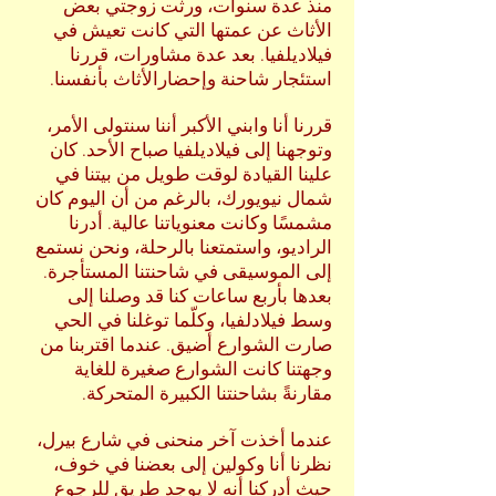
منذ عدة سنوات، ورثت زوجتي بعض
الأثاث عن عمتها التي كانت تعيش في
فيلاديلفيا. بعد عدة مشاورات، قررنا
استئجار شاحنة وإحضارالأثاث بأنفسنا.
قررنا أنا وابني الأكبر أننا سنتولى الأمر،
وتوجهنا إلى فيلاديلفيا صباح الأحد. كان
علينا القيادة لوقت طويل من بيتنا في
شمال نيويورك، بالرغم من أن اليوم كان
مشمسًا وكانت معنوياتنا عالية. أدرنا
الراديو، واستمتعنا بالرحلة، ونحن نستمع
إلى الموسيقى في شاحنتنا المستأجرة.
بعدها بأربع ساعات كنا قد وصلنا إلى
وسط فيلادلفيا، وكلّما توغلنا في الحي
صارت الشوارع أضيق. عندما اقتربنا من
وجهتنا كانت الشوارع صغيرة للغاية
مقارنةً بشاحنتنا الكبيرة المتحركة.
عندما أخذت آخر منحنى في شارع بيرل،
نظرنا أنا وكولين إلى بعضنا في خوف،
حيث أدركنا أنه لا يوجد طريق للرجوع