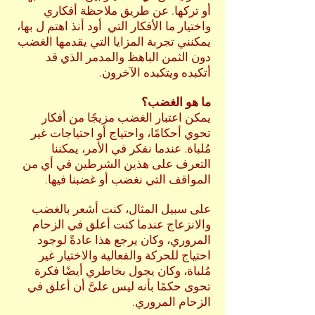
أو تركها. عن طريق ملاحظة أفكاري
واختيار ما الأفكار التي أود أنذ اهتم ل بها،
يمكنني تجربة المزايا التي يقدمها الغضب
دون الثمن الباهظ والمدمر الذي قد
أتكبده ويتكبده الآخرون.
ما هو الغضب؟
يمكن اعتبار الغضب مزيجًا من أفكار
تحوي أحكامًا، واحتياج أو احتياجات غير
مُلباة. عندما نفكر في الأمر، يمكننا
التعرف على هذين الشرطين في أي من
المواقف التي نغضب أو غضبنا فيها.
على سبيل المثال، كنت أشعر بالغضب
والانزعاج عندما كنت أعلق في الزحام
المروري، وكان يرجع هذا عادةً لوجود
احتياج للحركة والفعالية والاختيار غير
مُلباة، وكان يجول بخاطري أيضًا فكرة
تحوى حكمًا بأنه ليس علىَّ أن أعلق في
الزحام المروري.