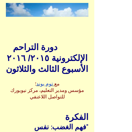
دورة التراحم
الإلكترونية ٢٠١٥/ ٢٠١٦
الأسبوع الثالث والثلاثون
مع
توم بوند
؛
مؤسس ومدير التعليم، مركز نيويورك
للتواصل اللاعنفي
الفكرة
"فهم الغضب: نفس