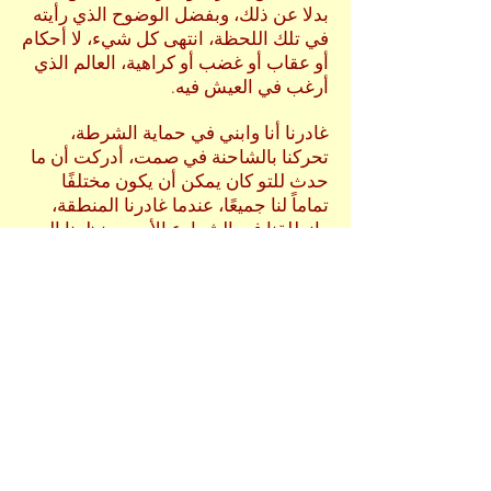
بدلا عن ذلك، وبفضل الوضوح الذي رأيته
في تلك اللحظة، انتهى كل شيء، لا أحكام
أو عقاب أو غضب أو كراهية، العالم الذي
أرغب في العيش فيه.
غادرنا أنا وابني في حماية الشرطة،
تحركنا بالشاحنة في صمت، أدركت أن ما
حدث للتو كان يمكن أن يكون مختلفًا
تماماً لنا جميعًا، عندما غادرنا المنطقة،
وانطلقنا في الشوارع الأوسع، نظرنا إلى
بعضنا البعض، ثم انخرطنا في البكاء،
دموع الألم والحزن والراحة ولدت من حبنا
للحياة، وأدرنا الموسيقى مرة أخرى.
تدريبات هذا الأسبوع
تدريب # ١- تفكيك الغضب -
فكر في
موقف تعرضت فيه لأي من أشكال
الغضب : (انزعاج- سخط)، اكتب
ملاحظاتك، انظر للأسبوع ٦ والأسبوع ٢٢
للمساعدة في ذلك.