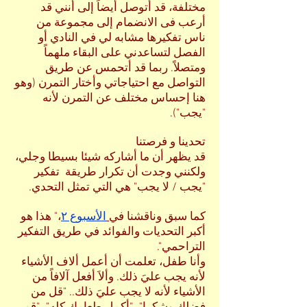
مختلفة، قد أتوصل أيضاً إلى أنني قد
أرعب فى الانضمام إلى مجموعة من
ناس تفكيرها مشابه لي في النادي أو
الفصل لتساعدني على البقاء ملهماً
ومتصلاً. ربما قد أتحمس عن طريق
التواصل مع احتياجاتي وأختار التمرن (وهو
هنا إحساس مختلف عن التمرن لأنه
"يجب").
تحدينا و فرصتنا
قد يظهر أن ما أشاركه شيئا بسيطا وجلي،
ولكنني وجدت أن تكرار طريقة تفكير
"يجب / لا يجب" هي التي تمثل التحدي.
كما سبق وناقشنا في
الأسبوع ٢
،" هذا هو
أكبر التحديات والفوائد في طريق التفكير
التراحمي".
وأنا طفل، تعلمت أن أعمل ألاف الأشياء
لأنه يجب عليَ ذلك. وألاَ أفعل آلافاً من
الأشياء لأنه لا يجب عليَ ذلك.. "قل من