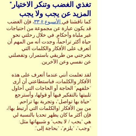
تغذي الغضب وتنكر الاختيار"
المزيد عن يجب ولا يجب
كما ناقشنا في
الأسبوع # ٣٣
، فإن الغضب
قد يكون عبارة عن مجموعة من احتياجات
غير ملباة وأحكام. في خلال رحلتي نحو
حياة أكثر تراحماً، وجدت أنه من المهم أن
أتعرف على الأفكار والكلمات التي
تخرجني من طريقي باستمرار، وتفصلني
عن نفسي وعن الآخرين.
لقد تعلمت أنني عندما أتعرف على هذه
الأفكار والكلمات، فباستطاعتي أن أرى
"خلفهم" الحاجة أو الحاجات التي أحاول
تلبيتها بالتفكير فيها أو قولها، وأسترجع
"حياة بها تواصل"، وتجربة بها تراحم.
من بين الأفكار (والكلمات التي أرتبط بها)،
فإن أكثر ما كان يظهر تحديا بالنسبة لي
هي "يجب / لا يجب" و شبيهاتها مثل:
"وجب"، "يلزم"، "بحاجة إلى".