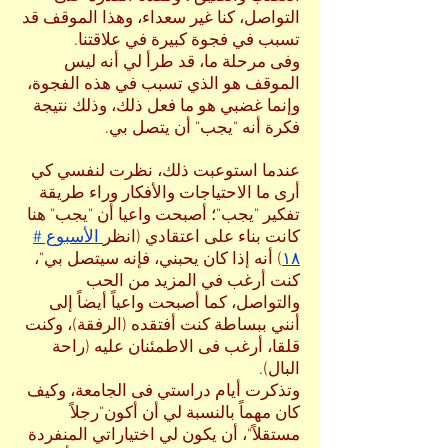
التواصل، كنا غير سعداء، وهذا الموقف قد
تسبب في فجوة كبيرة في علاقتنا.
وفى مرحلة ما، قد طرأ لي أنه ليس
الموقف هو الذي تسبب في هذه الفجوة،
وإنما غضبي هو ما فعل ذلك، وذلك نتيجة
فكرة أنه "يجب" أن يتصل بي.
عندما استوعبت ذلك، نظرت لنفسي كي
أرى ما الاحتياجات والأفكار وراء طريقة
تفكير "يجب"؛ أصبحت واعيا أن "يجب" هنا
كانت بناء على اعتقادي (انظر
الأسبوع #
١٨
) أنه إذا كان يحبني، فإنه سيتصل بي"،
كنت أرغب في المزيد من الحب
والتواصل، كما أصبحت واعياً أيضاً إلى
أنني ببساطة كنت أفتقده (الرفقة)، وكنت
قلقا، أرغب فى الاطمئنان عليه (راحة
البال).
وتذكرت أيام دراستي فى الجامعة، وكيف
كان مهماً بالنسبة لي أن أكون"رجلاً
مستقلاً"، أن يكون لي اختياراتي المنفردة