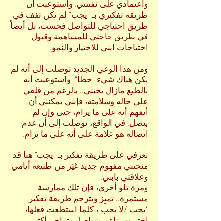
واعتمادي على نفسي. واستوعبت أن
طريقة تفكيري بـ "يجب" لم تكن تقف في
طريق احتياجي للتواصل فحسب، بل أيضاً
في طريق حاجتي للمساهمة وقبول
احتياجات ابني للاختيار والنمو.
ومن هذا الوعي الجديد توصلت إلى أنه لم
يكن هناك شيء "خطأ"، واستوعبت أنه
بالطبع مازال يحبني.. بالرغم من قلقي
على حاله وسلامته، فإنني يمكنني أن
أتفهم أنه على ما يرام، حتى وإن لم
يتصل. في الواقع، توصلت إلى أن عدم
اتصاله هو علامة على أنه على ما يرام.
تعرفي على طريقة تفكير بـ "يجب" هنا قد
منحتني مفهوم جديد غيَر من طبيعة أيامي
وعلاقتي بابني.
ومرة تلو أخرى، فإن تلك ممارسة
مستمرة.. تميِز وتترجم طريقة تفكير
"يجب /لا يجب"، كلما استطعت فعلها،