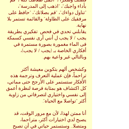
فضلك وشكرا"، "أكمل طعامك كله"، "قم
بأداء واجبك"، "اذهب إلى المدرسة"،
"تناول دواءك"، "قم بصلاتك"، "حافظ على
مرفقيك على الطاولة" والقائمة تستمر بلا
نهاية.
يقابلني تحدي في فحص تفكيري بطريقة
يجب / لا يجب ل أنني أرى نفسي كسمكة
فى الماء مغمورة بصورة مستمرة في
أفكاري الخاصة بـ (يجب / لا يجب)،
وبالتالي غير واعية بهم.
وكشخص ألهم بتكوين معيشة أكثر
تراحماً، فإن عملية التعرف وترجمة هذه
الأفكار ستستمر على الأرجح حتى مماتي،
كل اكتشاف هو بمثابة فرصة لنظرة أعمق
إلى نفسي واختياري لتصرفاتي من زاوية
أكثر "تواصلا مع الحياة".
أنا ممتن لهذا، لأن مع مرور الوقت، قد
يصبح لدي اختيارات أكثر، متراحما،
ومتصلا.. وستستمر حياتي في أن تصبح