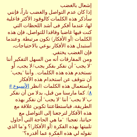
إشعال بالغضب
إذا كان عدم التواصل والغضب ناراً، فإنني
سأذكر هذه الكلمات كالوقود الأكثر فاعلية
لها، عندما أفكر فى أشد اللحظات التي
كنت فيها غاضبا وفاقدا للتواصل، فإن هذه
الكلمات (أو الأفكار) تكون مرتبطة. وعندما
أستبدل هذه الأفكار بوعي بالاحتياجات،
فإن الغضب يختفي.
ومن المفارقات أنه من السهل التفكير أننا
"لا يجب" أن نفكر بفكر يجب/لا يجب، أو
نستخدم هذه هذه الكلمات.. وأننا "يجب"
أن نتوقف عن استخدام هذه الأفكار
واستعمال هذه الكلمات (انظر
الأسبوع #
٨
). كما مارسنا من قبل، بدلا من أن نفكر
ب"لا يجب" أننا "لا يجب" أن نفكر بهذه
الطريقة، فباستطاعتنا تكوين علاقة مع
هذه الأفكار لترجعنا إلى التواصل مع
حياتنا، تعجبا! "ما هي الحاجة التي أحاول
تلبيتها بهذه الفكرة (أو الأفكار)؟ و"ما الذي
تقوله لي هذه الفكرة عما أقدره؟"