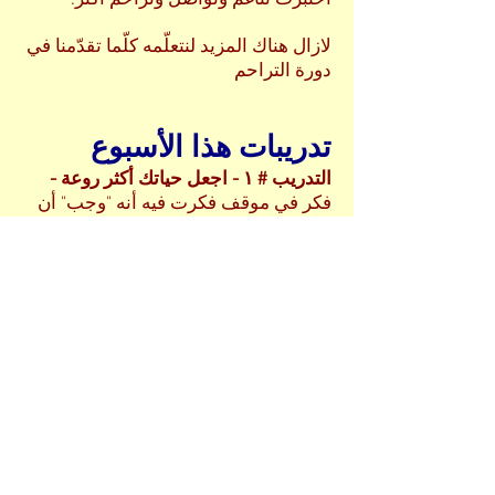
اختبرت تناغم وتواصل وتراحم أكثر.
لازال هناك المزيد لنتعلّمه كلّما تقدّمنا في
دورة التراحم
تدريبات هذا الأسبوع
التدريب # ١ - اجعل حياتك أكثر روعة -
فكر في موقف فكرت فيه أنه "وجب" أن
تفعل شيئا ما.
ثم اكتب الاحتياجات التي كنت تحاول
تلبيتها بطريقة التفكير بـ"وجب" هنا (إلهام،
فاعلية، إلخ...)
بعد ذلك قم بكتابة الاحتياجات أو القيم
التي أوصلته إليك طريقة التفكير بـ"يجب /
لا يجب" بخصوص (العناية بنفسك، الحب،
التعبير عن الذات، إلخ...)
ثم اكتب الاحتياجات التي كنت تلبيها عن
طريق القيام بشيء آخر.
أخيراً، فكر إذا كنت تستطيع التفكير فى