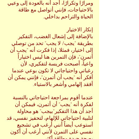
ومرارًا وتكرارًا، أجد أنه بالعودة إلى وعيي
بالاحتياجات، فإنني أتواصل مع طاقة
الحياة والتراحم بداخلي.
إنكار الاختيار
بالإضافة إلى إشعال الغضب، التفكير
بطريقة "يجب/ لا يجب" تحد من توصلي
إلى اختيار، فمثلا، إذا فكرت أنه "يجب أن
أتمرن"، فإن التمرين هنا ليس اختياراً
واعياً، أصبحت فريسة لتفكيري، لأن
رغباتي واحتياجاتي لا تكون بوعي عندما
أفكر أنه "يجب أن أتمرن"، فإنني يمكن أن
أفقد إلهامي وأشعر بالاستياء.
عندما أقوم بمراجعة احتياجاتي بالنسبة
لفكرة أنه "يجب" أن أتمرن، فيمكن أن
أجد أن هذا التفكير"بيجب" هو محاولة
لتلبية احتياجاتي للإلهام، لتحفيز نفسي، قد
أستوعب أيضاً أنني أرغب في تشجيع
نفسي على التمرن لأنني أرغب أن أكون