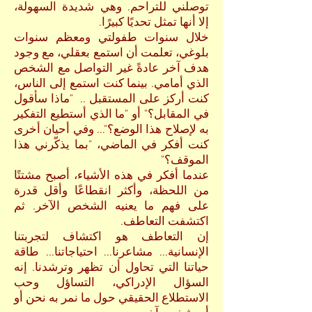
توصلني للتراحم. وهي شديدة السهولة،
إلا أنها تمثل تحديًا كبيرًا.
خلال سنوات طفولتي ومعظم سنوات
بلوغي، تعلمت أن استمع بعقلي، مع وجود
هدف آخر عادةً غير التواصل مع الشخص
الذي أمامي. بينما كنت استمع إل
ى الناس،
كنت أركز على المستقبل .. "ماذا سأقول
في المقابل؟" أو "ما الذي أستطيع التفكير
به لإصلاح هذا الوضع؟"... وفي أحيان أخرى
كنت أفكر في الماضي، "بما يذكّرني هذا
الموقف؟"
عندما أفكر في هذه الأشياء، أصبح مشتتًا
من
اللحظة، وأكثر انقطاعًا وأقل قدرة
على فهم ما يعنيه الشخص الآخر. ثم
اكتشفت التعاطف.
إن التعاطف هو اكتشاف لتجربتنا
الإنسانية... مشاعرنا... احتياجاتنا... طاقة
حياتنا التي تحاول أن تظهر وترشدنا. إنه
السؤال الإدراكي، التساؤل وحب
الاستطلاع الحقيقي حول ما نمر به نحن أو