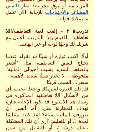
المزيد منه أو يتوق لتجربته؟ انظر
قائمتي
المشاعر
و
الاحتياجات
للإجابة. الآن تخيل
ما يمكنك قوله.
تدريب# ٢ – إلعب لعبة التعاطف/اللا
تعاطف
– للقيام بهذا التدريب، اعمل مع
شريك لك وجهًا لوجه أو عبر الهاتف.
أولًا، اكتب عبارة أو شيئًا قد تقوله عندما
تحتاج لبعض التعاطف، مثل "أشعر
بالضغط الشديد بسبب أحوالي المالية".
ملحوظة –
لا تختار شيئًا شديد الأهمية –
ستعرف السبب قريبًا.
قل تلك العبارة لشريكك واجعله يجيب بأي
من الأشكال "اللا تعاطفية" المذكورة في
رسالة هذا الأسبوع. قد تكون الإجابة عبارة
تهدف للمقارنة مثل: "آه، أتظن أن
ظروفك المالية سيئة؟ لقد كنت مفلسًا
لمدة..."، أو للتعليم: "أرى أن تلك المشكلة
تلقنك درسًا..."، أو للتقليل من شأن