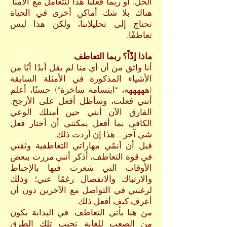
الحل. أو ربما فعلنا هذا لنتعامل مع آلامنا.
هناك بلا شك أماكن أخرى في الحياة
تحتاج إلى تحليلاتنا، ولكن هذا ليس
تعاطفًا.
ماذا إذًاً؟ ربما التعاطف
أنا واثق من أن أي منا لم يقل أبدًا أيًا من
الأشياء المذكورة في الأمثلة السابقة
(هههههه، *ابتسامة ساخرة*) حسنًا، أعلم
أنني فعلت، وسأظل أفعل على الأرجح.
الفارق الآن أنني حين أمتلك الوعي
الكافي بما أفعل يمكنني أن أختار فعل
شي آخر... هذا إن أردت ذلك.
قبل أن أنمّي مهاراتي التعاطفية وثقتي
في قوة التعاطف، أذكر أنني مررت ببعض
الأوقات التي شعرت فيها بالإحباط
والارتباك والانفصال رغمًا عني؛ وذلك
لرغبتي في التواصل مع الآخرين دون أن
أعرف كيف أفعل ذلك.
من هنا يأتي التعاطف. في البداية يكون
من الصعب للغاية تجنب تلك الطرق