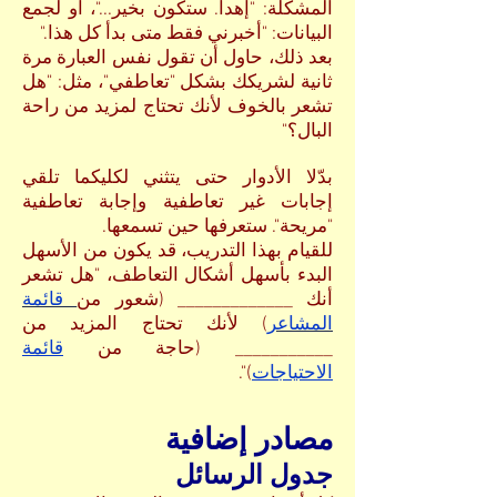
المشكلة: "إهدأ. ستكون بخير..."، أو لجمع
البيانات: "أخبرني فقط متى بدأ كل هذا."
بعد ذلك، حاول أن تقول نفس العبارة مرة
ثانية لشريكك بشكل "تعاطفي"، مثل: "هل
تشعر بالخوف لأنك تحتاج لمزيد من راحة
البال؟"
بدّلا الأدوار حتى يتثني لكليكما تلقي
إجابات غير تعاطفية وإجابة تعاطفية
"مريحة". ستعرفها حين تسمعها.
للقيام بهذا التدريب، قد يكون من الأسهل
البدء بأسهل أشكال التعاطف، "هل تشعر
أنك _____________ (شعور من
قائمة
المشاعر
) لأنك تحتاج المزيد من
___________ (حاجة من
قائمة
الاحتياجات
)".
مصادر إضافية
جدول الرسائل