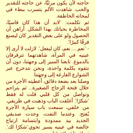
حاجته لأن يكون مرئيًّا، عن حاجته للتقدير
والحب. شاهدت الألم يتسرب ببطء في
لمحاته الخاطفة.
ثم تكلمت: "لابد أن هذا كان قاسيًا،
المخاطرة بحياتك بهذا الشكل. أراهن أن
الحصول ولو على بعض التقدير كان ليصنع
فرقًا كبيرًا".
- "نعم..... نعم، كان ليفعل". لازلت لا أرى إلا
عينيه في المرآة، شاهدتهما تترقرقان
بالدموع. تابعنا السير إلى وجهتنا، دون أن
نتفوه بكلمة واحدة، ونحن نتدحرج عبر
الشوارع الفارغة إلى وجهتنا.
وصلنا بعد بضعة دقائق، أعطيته الأجرة من
خلال فتحة الزجاج الصغيرة... ثم بتراحم
وتواصل من كل قلبي قلت له فقط
"شكرًا". أغلقت الباب وذهبت في طريقي.
من خلفي، سمعت باب سيارة الأجرة
يُفتح. وعندما التفت، وجدت صديقي
الجديد بيد ممدودة وابتسامة ارتياح
خالصة في عينيه يسير نحوي."شكرًا لك".