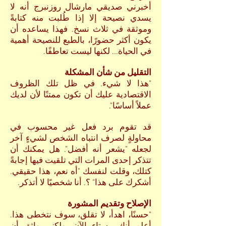
أخبرني صديقي مارشال روزنبرج أنه لا
يسدي نصيحة إلا إذا طُلبت منه كتابةً
وموثقة في ثلاث نسخ. فهذا يساعده أن
يكون أكثر حضورًا، بالطبع للنصيحة أهمية
في الحياة... لكنها ليست تعاطفًا.
التقليل من شأن المشكلة
"هذا لا شيء. في ظل تلك الظروف
الاقتصادية عليك أن تكون ممتنًا لأن لديك
عملاً أساسًا".
قد تقوم برد فعل غير محسوب في
محاولةٍ لصرف انتباه الشخص لشيءٍ آخر
لجعله "يشعر أنه أفضل". هل يمكنك أن
تتذكر إحدى المرات التي تلقيت فيها إجابةً
كتلك، وقلت لنفسك "أه نعم، هذا حقيقي.
أشكرك على هذا" ؟. أنا شخصيًا لا أتذكر.
الإصلاح وتقديم المشورة
"حسنًا، اهدأ، لا تقلق، سوف نتخطى هذا.