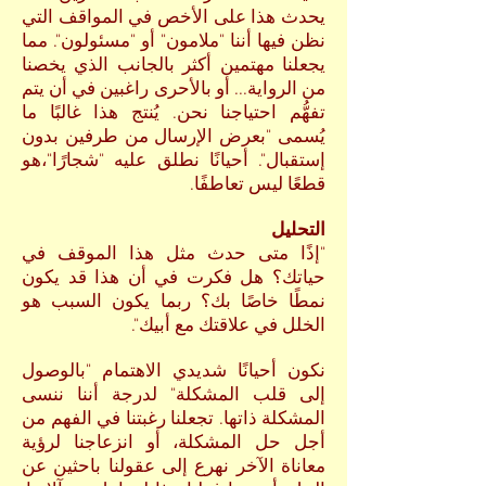
يحدث هذا على الأخص في المواقف التي
نظن فيها أننا "ملامون" أو "مسئولون". مما
يجعلنا مهتمين أكثر بالجانب الذي يخصنا
من الرواية... أو بالأحرى راغبين في أن يتم
تفهُّم احتياجنا نحن. يُنتج هذا غالبًا ما
يُسمى "بعرض الإرسال من طرفين بدون
إستقبال". أحيانًا نطلق عليه "شجارًا"،هو
قطعًا ليس تعاطفًا.
التحليل
"إذًا متى حدث مثل هذا الموقف في
حياتك؟ هل فكرت في أن هذا قد يكون
نمطًا خاصًا بك؟ ربما يكون السبب هو
الخلل في علاقتك مع أبيك".
نكون أحيانًا شديدي الاهتمام "بالوصول
إلى قلب المشكلة" لدرجة أننا ننسى
المشكلة ذاتها. تجعلنا رغبتنا في الفهم من
أجل حل المشكلة، أو انزعاجنا لرؤية
معاناة الآخر نهرع إلى عقولنا باحثين عن