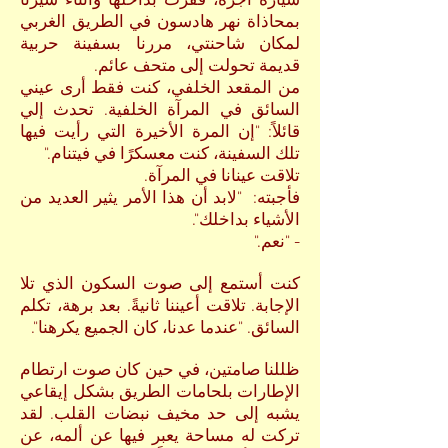
سيارة أجرة، قفزت بداخلها وأثناء سيرنا
بمحاذاة نهر هادسون في الطريق الغربي
لمكان شاحنتي، مررنا بسفينة حربية
قديمة تحولت إلى متحف عائم.
من المقعد الخلفي، كنت فقط أرى عيني
السائق في المرآة الخلفية. تحدث إلي
قائلاً: "إن المرة الأخيرة التي رأيت فيها
تلك السفينة، كنت معسكرًا في فيتنام."
تلاقت عينانا في المرآة.
فأجبته: "لابد أن هذا الأمر يثير العديد من
الأشياء بداخلك".
- "نعم."
كنت أستمع إلى صوت السكون الذي تلا
الإجابة. تلاقت أعيننا ثانيةً. بعد برهة، تكلم
السائق. "عندما عدنا، كان الجميع يكرهنا".
ظللنا صامتين، في حين كان صوت ارتطام
الإطارات بلحامات الطريق بشكل إيقاعي
يشبه إلى حد مخيف نبضات القلب. لقد
تركت له مساحة يعبر فيها عن ألمه، عن