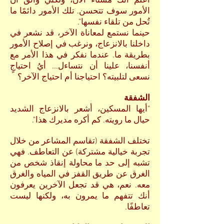
أعلم أنك مستاء الآن، ولكني واثق أن
الأمور سوف تتحسن. تلك الأمور دائمًا ما
تُحل من تلقاء نفسها".
حينما نستمع لمعاناة الآخر، قد نشعر في
داخلنا بالانزعاج، ونرغب في إصلاح الأمور
بطريقة ما. عندما نفكر في هذا الأمر مع
أنفسنا، علينا أن نتساءل... أيُ احتياجٍ
نسعى لتلبيته؟ احتياجنا أم احتياج الآخر؟
الشفقة
"أيها المسكين، أشعر بالانزعاج الشديد
حيال ما رويته. كم أكره مديرك هذا".
تختلف الشفقة (تقاسم المشاعر من خلال
تجربة خيالية مشتركة) عن التعاطف. فهي
تشبه إلى حد ما محاولة إنقاذ شخص من
الغرق عن طريق القفز في المياه والغرق
معه. نعم، هي قد تجعل الآخرين يعرفون
أنك تتفهم ما يمرون به، ولكنها ليست
تعاطفًا.