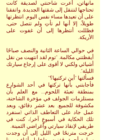
مانهاتن، أعرت شاحنتي لصديقة كانت
تحتاجها لنتنقل إلى شقتها الجديدة. واتفقنا
على أن تعيدها مساء نفس اليوم. انتظرتها
طويلاً، إلا أنها لم تأتِ ولم تتصل حتى،
فظللت أنتظرها إلى أن غفوت على
الأريكة.
في حوالي الساعة الثانية والنصف صباحًا
أيقظتني مكالمة. "توم لقد انتهيت من نقل
أشيائي ولكني لا أقوى على إرجاع سيارتك
الليلة".
فسألتها "أين تركتيها؟"
فأجابتني بأنها تركتها في أحد الشوارع
بمنطقة تعبئة اللحوم... مع العلم بأن
مستلزمات الجولف في مؤخرة الشاحنة،
مكشوفة للجميع. بعد عشر دقائق، وبعد
عمل جاد على التعاطف الذاتي (سنفرد
تلك الحكاية في أسبوعٍ آخر)، كنت في
طريقي لإنقاذ سيارتي وأغراضي الثمينة.
خرجت مترنحًا في الليل إلى أن وجدت