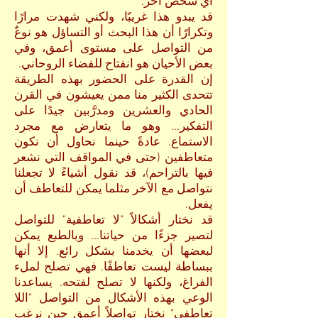
أي شخص آخر.
قد يبدو هذا غريبًا، ولكني شهدت مرارًا
وتكرارًا أن هذا البحث أو التساؤل هو نوعٌ
من التواصل على مستوى أعمق، وفي
بعض الأحيان هو انفتاح للفضاء الروحاني.
إن القدرة على الحضور بهذه الطريقة
تتحدى الكثير منا ممن يعيشون في القرن
الحادي والعشرين ومدرَّبين جيدًا على
التفكير... وهو ما يتعارض مع مجرد
الاستماع. عادةً حينما نحاول أن نكون
متعاطفين (حتى في المواقف التي نشعر
فيها بالتراحم)، قد نقول أشياءً لا تجعلنا
نتواصل مع الآخر مثلما يمكن للتعاطف أن
يفعل.
قد نختار أشكالاً "لا تعاطفية" للتواصل
لتصير جزءًا من حياتنا... وبالطبع يمكن
لبعضها أن يخدمنا بشكل رائع. إلا أنها
ببساطة ليست تعاطفًا. فهي تصلح لملء
الفراغ، ولكنها لا تصلح لفتحه. يساعدنا
الوعي بهذه الأشكال من التواصل "اللا
تعاطفي" نختار تواصلاً أعمق حين نرغب