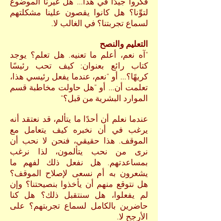
فكروا جيدًا في هذا... هل غيرنا الموضوع
لتوِّنا؟ هل كانوا يقصون علينا مشكلتهم
لسماع تجربتنا؟ في الغالب لا.
التعليم والنصح
"آه نعم، أعلم ما تعنيه. هل تعلم؟ يوجد
كتاب رائع بعنوان: كيف تحب رئيسًا
كريهًا؟... أو "نعم، عندما يفعل رئيسي هذا،
تعلمت أن... أو "هل حاولت مخاطبة قسم
الموارد البشرية من قبل؟"
عندما نعلم أن أحدًا ما يتألم، قد نعتقد أنه
يرغب في أن نخبره كيف يتعامل مع
الموقف. هذا حقيقي، فنحن لا نحب أن
نرى من نحب يتألمون، لذا نرغب
بمساعدتهم. هل نفعل ذلك لفهم ما
يشعرون به أم نسعى لإصلاح الموقف؟
هل نتوقع منهم أن يأخذوا بنصيحتنا؟ وإن
لم يفعلوا، هل سنتقبل ذلك؟ هل كنا
حاضرين بالكامل لسماع تجربتهم؟ على
الأرجح لا.