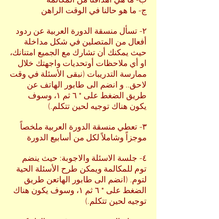
ب- ما هي أهدافنا من المكالمة
ج- ما هو حالنا في الوقت الراهن
٢- تسأل منسقة الدورة العربية عن ردود
أفعال من المتصلين في شكل مداخلة
حيث يمكنك أن تشارك مع الجميع امتنانك،
او أي ملاحظات أوتحديات واجهتك خلال
ممارسة التدريبات (نبقى الأسئلة في وقت
لاحق.. و انضم الى طابور الهاتف عن
طريق الضغط على * ٦ ثم ١، وسوف
يكون هناك توجيه لحين تتكلم.)
٣- تعطي منسقة الدورة العربية ملخصاً
موجزاً وشاملاً لكل من أسابيع الدورة
٤- جلسة الاسئلة والاجوبة: حيث ينضم
توم للمكالمة ويمكن طرح الأسئلة الحية
لتوم. (انضم الى طابور الهاتعن طريق
الضغط على * ٦ ثم ١، وسوف يكون هناك
توجيه لحين تتكلم.)