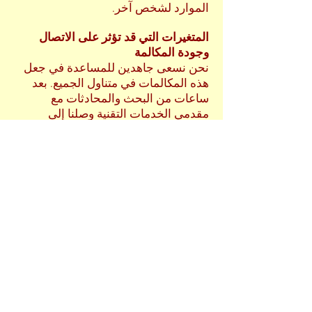
الموارد لشخص آخر.
المتغيرات التي قد تؤثر على الاتصال
وجودة المكالمة
نحن نسعى جاهدين للمساعدة في جعل
هذه المكالمات في متناول الجميع. بعد
ساعات من البحث والمحادثات مع
مقدمي الخدمات التقنية وصلنا إلى
الاستنتاجات التالية بشأن بعض مشاكل
الاتصال. قد تكون تعاني من ما يسمى
ب"الفجوة التكنولوجية"، وهي تأخير أو
فشل الخدمة بسبب الطرق التي لا تحصى
من تفاعل جميع الأجهزة والشبكات
والشركات. هذا هو الشيء الذي سوف
تحتاج إلى العمل عليه في غضون نظامك
الخاص ومع مقدمي الخدمة الخاصة
بك. يمكن أن يحدث هذا بغض النظر عن
خدمة البرنامج. لذلك نحن نطلب منك ان
تستمر في المحاولة.
المتغيرات تشمل: