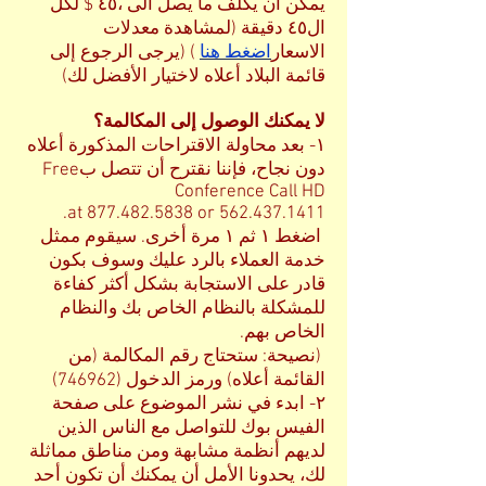
يمكن أن يكلف ما يصل الى ،٤٥ $ لكل
ال٤٥ دقيقة (لمشاهدة معدلات
الاسعار
اضغط هنا
) (يرجى الرجوع إلى
قائمة البلاد أعلاه لاختيار الأفضل لك)
لا يمكنك الوصول إلى المكالمة؟
١- بعد محاولة الاقتراحات المذكورة أعلاه
دون نجاح، فإننا نقترح أن تتصل بFree
Conference Call HD
.
at
877.482.5838
or
562.437.1411
اضغط ١ ثم ١ مرة أخرى. سيقوم ممثل
خدمة العملاء بالرد عليك وسوف بكون
قادر على الاستجابة بشكل أكثر كفاءة
للمشكلة بالنظام الخاص بك والنظام
الخاص بهم.
(نصيحة: ستحتاج رقم المكالمة (من
القائمة أعلاه) ورمز الدخول (746962)
٢- ابدء في نشر الموضوع على صفحة
الفيس بوك للتواصل مع الناس الذين
لديهم أنظمة مشابهة ومن مناطق مماثلة
لك، يحدونا الأمل أن يمكنك أن تكون أحد