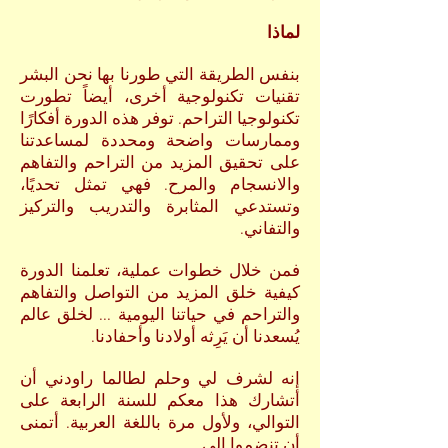
لماذا
بنفس الطريقة التي طورنا بها نحن البشر
تقنيات تكنولوجية أخرى، أيضاً تطورت
تكنولوجيا التراحم. توفر
هذه الدورة
أفكا
رًا
وممارسات واضحة ومحددة لمساعدتنا
على
تحقيق المزيد
من
التراحم والتفاهم
والانسجام والمر
ح.
فهي تمثل تحديًا،
وتستدعي المثابرة والتدريب والتركيز
والتفاني.
فمن خلال خطوات عملية، تعلمنا الدورة
كيفية خلق المزيد من التواصل والتفاهم
والتراحم في حياتنا اليومية ... لخلق عالم
يُسعدنا أن يَرِثه أولادنا وأحفادنا.
إنه لشرف لي وحلم لطالما راودني أن
أتشارك هذا معكم للسنة الرابعة على
التوالي، ولأول مرة باللغة العربية. أتمنى
أن تنضموا إلي.