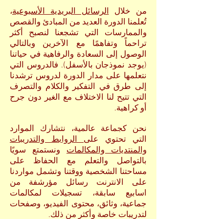
من خلال
الرسائل البريدية الأسبوعية
،
تُعلمنا الدورة العديد من المبادئ والقصص
والممارسات التي تشجعنا لنصبح أكثر
تراحماً
وتفاهمًا مع الآخرين وبالتالي
الوصول إلى السعادة والرفاهية في حياتنا
(يوجد نموذجان بالأسفل).
فالدروس التي
نتعلمها على مدار الدورة لدروس ترشدنا
إلى طرق في التفكير والكلام والتصرف
التي تتيح لنا الاختلاف مع الغير دون جرح
أو كراهية.
نحن كجماعة عالمية، نتشارك الموارد
التي
تحتوي على
الروابط والتدريبات
والمنتديات والمكالمات
ونستمتع
سويًا
بالتواصل والتعلم
مع الحفاظ على
مساحتنا الشخصية ووقتنا
وتشمل مواردنا
على الانترنت رسائل مؤرشفة
من
اسابيع سابقة
، تسجيلات لمكالمات
جماعية، وثائق، محتوى الفيديو، وصفحات
لتدريبات خاصة وأكثر من ذلك.