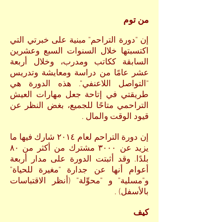
من توم
إن "دورة التراحم" مبنية على خبرتي التي
اكتسبتها خلال السنوات السبع وعشرين
السابقة ككاتب ومدرب، وخلال أربعة
عشر عامًا من دراسة ومعايشة وتدريس
"التواصل اللاعنفي". هذه الدورة هي
طريقتي في
إتاحة
جعل مهارات العيش
التراحمي متاحًا للجميع، بغض النظر عن
قيود الوقت والمال .
إن دورة التراحم لعام ٢٠١٤ شارك فيها ما
يزيد عن ٣٠٠٠ مشترك من أكثر من ٨٠
بلدًا. وقد أثبتت الدورة على مدار أربعة
أعوام أنها عن جدارة "مغيرة للحياة"
و"مسلية" و "محوِّلة" (أنظر الاقتباسات
بالأسفل) .
كيف