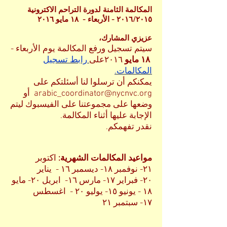
المكالمة الثامنة لدورة التراحم الاكترونية
٢٠١٦/٢٠١٥ - الأربعاء - ١٨ مايو ٢٠١٦
عزيزي المشارك،
سيتم تسجيل ورفع المكالمة يوم الأربعاء -
١٨ مايو
٢٠١٦على
رابط تسجيل
المكالمات
.
يمكنكم أن ترسلوا لنا أسئلتكم على
arabic_coordinator@nycnvc.org
أو
وضعها على مجموعتنا على الفيسبوك ليتم
الإجابة عليها أثناء المكالمة.
نقدر تفهمكم.
مواعيد المكالمات الشهرية:
اكتوبر
٢١- نوفمبر ١٨- ديسمبر ١٦ - يناير
٢٠- فبراير ١٧- مارس ١٦- ابريل ٢٠- مايو
١٨ - يونيو ١٥- يوليو ٢٠ - اغسطس
١٧- سبتمبر ٢١