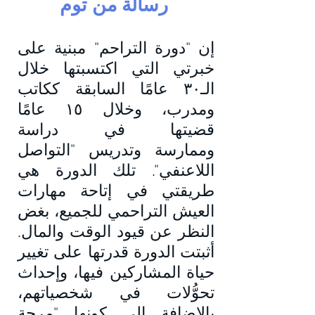
رس
الة من توم
إن "دورة التراحم" مبنية على
خبرتي التي اكتسبتها خلال
الـ٣
٠ عامًا السابقة ككاتب
ومدرب، وخلال ١٥ عامًا
قضيتها في دراسة
وممارسة
وتدريس "التواصل
اللاعنفي". تلك الدورة هي
طريقتي في إتاحة مهارات
العيش التراحمي للجميع، بغض
النظر عن قيود الوقت والمال.
أثبتت الدورة قدرتها على تغيير
حياة المشاركين فيها، وإحداث
تحوُّلات في شخصياتهم،
بالإضافة إلى كونها "مرحة