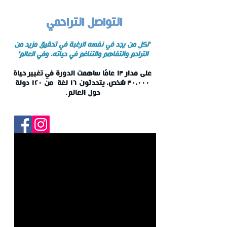
التراحمي
التواصل
"
لكل من يجد في نفسه الرغبة في تحقيق مزيد من
التراحم والتفاهم والتناغم في حياته، وفي العالم"
على مدار ١
٣
عامًا ساهمت الدورة في تغيير حياة
٣
٠،٠٠٠ شخص، يتحدثون ١٦ لغة من ١٢٠ دولة
حول العالم.