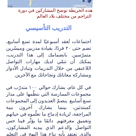
هذه الخريطة توضح المشاركين في دورة
التراحم من مختلف بلاد العالم
التدريب التأسيسي
اجتماعات تُعقد أسبوعيًا لمدة تسع أسابيع،
تضم حتى ٢٠ فردًا، بقيادة مدربين وميسّرين
متمرّسين. بانضمامك إلى هذا التدريب،
يمكنك أن تنمّي لديك مهارات التواصل
اللاعنفي من خلال التدريبات وتبادل الأدوار
ومشاركة معاناتك ونجاحاتك مع الآخرين.
في كل عام، يشارك حوالي ١٠٠ متدرّب في
مجموعات الممارسة التي ننظّمها على مدار
تسع أسابيع. ينضمّ العديدون إلى المجموعات
كمبتدئين، بينما يشارك آخرون بنية
المراجعة، لزيادة إدماج ما تعلّموه في حياتهم
وتعميق معرفتهم. دائمًا ما يؤثّر فينا حس
التواصل والدعم الذي يبديه المشاركون،
والذي نعتقد بأنه نتاج هذا النهج في التعلم